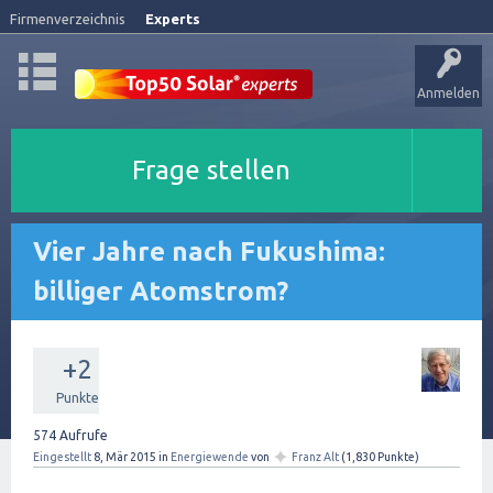
Firmenverzeichnis
Experts
Anmelden
Frage stellen
Vier Jahre nach Fukushima:
billiger Atomstrom?
+2
Punkte
574
Aufrufe
✦
Eingestellt
8, Mär 2015
in
Energiewende
von
Franz Alt
(
1,830
Punkte)