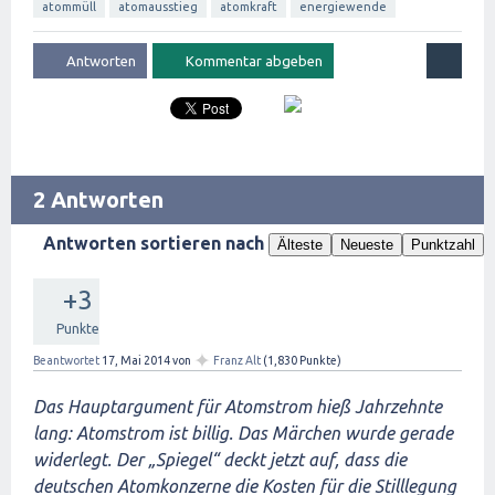
atommüll
atomausstieg
atomkraft
energiewende
2 Antworten
Antworten sortieren nach
Älteste
Neueste
Punktzahl
+3
Punkte
✦
Beantwortet
17, Mai 2014
von
Franz Alt
(
1,830
Punkte)
Das Hauptargument für Atomstrom hieß Jahrzehnte
lang: Atomstrom ist billig. Das Märchen wurde gerade
widerlegt. Der „Spiegel“ deckt jetzt auf, dass die
deutschen Atomkonzerne die Kosten für die Stilllegung