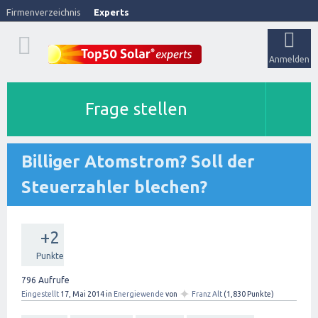
Firmenverzeichnis
Experts
Anmelden
Frage stellen
Billiger Atomstrom? Soll der
Steuerzahler blechen?
+2
Punkte
796
Aufrufe
✦
Eingestellt
17, Mai 2014
in
Energiewende
von
Franz Alt
(
1,830
Punkte)