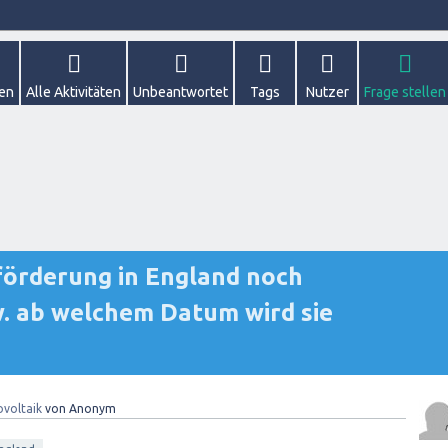
gen
Alle Aktivitäten
Unbeantwortet
Tags
Nutzer
Frage stellen
rförderung in England noch
w. ab welchem Datum wird sie
voltaik
von
Anonym