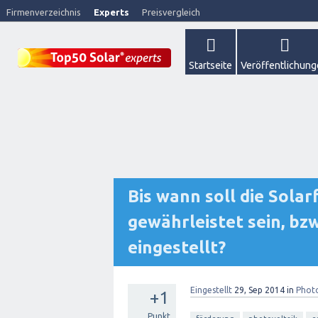
Firmenverzeichnis
Experts
Preisvergleich
Startseite
Veröffentlichun
Bis wann soll die Sola
gewährleistet sein, bz
eingestellt?
Eingestellt
29, Sep 2014
in
Photo
+1
Punkt