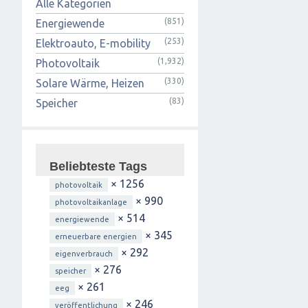
Alle Kategorien
(851)
Energiewende
(253)
Elektroauto, E-mobility
(1,932)
Photovoltaik
(330)
Solare Wärme, Heizen
(83)
Speicher
Beliebteste Tags
× 1256
photovoltaik
× 990
photovoltaikanlage
× 514
energiewende
× 345
erneuerbare energien
× 292
eigenverbrauch
× 276
speicher
× 261
eeg
× 246
veröffentlichung