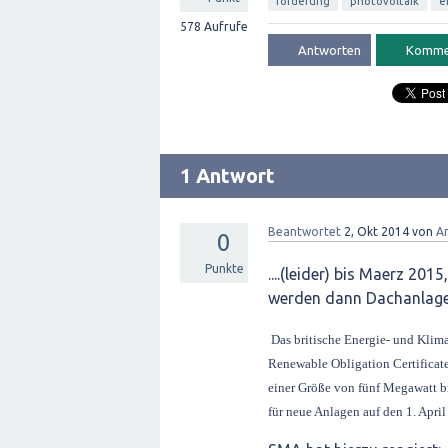
förderung
photovoltaik
e
578
Aufrufe
1 Antwort
Beantwortet
2, Okt 2014
von
An
0
Punkte
....(leider) bis Maerz 20
werden dann Dachanlagen
Das britische Energie- und Klim
Renewable Obligation Certificate
einer Größe von fünf Megawatt bi
für neue Anlagen auf den 1. Apr