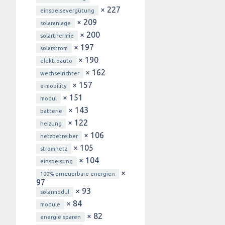
× 227
einspeisevergütung
× 209
solaranlage
× 200
solarthermie
× 197
solarstrom
× 190
elektroauto
× 162
wechselrichter
× 157
e-mobility
× 151
modul
× 143
batterie
× 122
heizung
× 106
netzbetreiber
× 105
stromnetz
× 104
einspeisung
×
100% erneuerbare energien
97
× 93
solarmodul
× 84
module
× 82
energie sparen