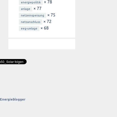
× 78
energiepolitik
× 77
anlage
× 75
netzeinspeisung
× 72
netzanschluss
× 68
eeg-umlage