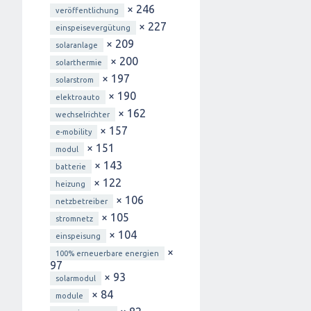
× 246
veröffentlichung
× 227
einspeisevergütung
× 209
solaranlage
× 200
solarthermie
× 197
solarstrom
× 190
elektroauto
× 162
wechselrichter
× 157
e-mobility
× 151
modul
× 143
batterie
× 122
heizung
× 106
netzbetreiber
× 105
stromnetz
× 104
einspeisung
×
100% erneuerbare energien
97
× 93
solarmodul
× 84
module