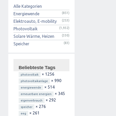
Alle Kategorien
(851)
Energiewende
(253)
Elektroauto, E-mobility
(1,932)
Photovoltaik
(330)
Solare Wärme, Heizen
(83)
Speicher
Beliebteste Tags
× 1256
photovoltaik
× 990
photovoltaikanlage
× 514
energiewende
× 345
erneuerbare energien
× 292
eigenverbrauch
× 276
speicher
× 261
eeg