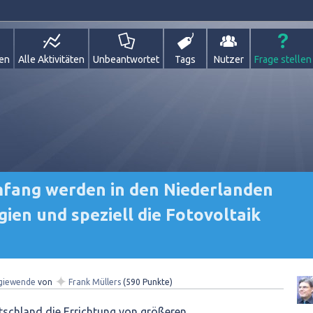
gen
Alle Aktivitäten
Unbeantwortet
Tags
Nutzer
Frage stellen
fang werden in den Niederlanden
ien und speziell die Fotovoltaik
✦
giewende
von
Frank Müllers
(
590
Punkte)
tschland die Errichtung von größeren