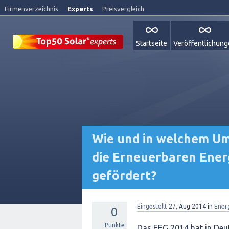
Firmenverzeichnis
Experts
Preisvergleich
Startseite
Veröffentlichun
Wie und in welchem Um
die Erneuerbaren Energ
gefördert?
Eingestellt
27, Aug 2014
in
Ener
0
Punkte
Das EEG 2014 hat in Deu