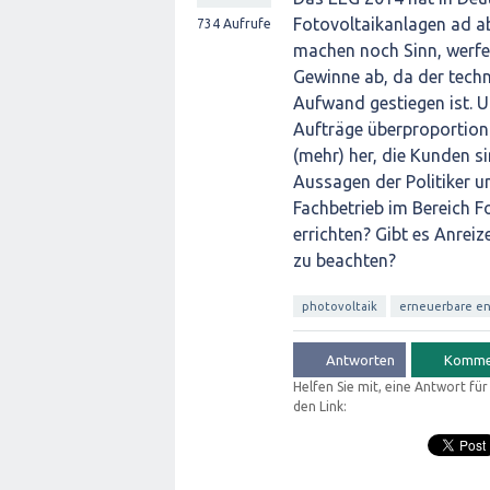
Fotovoltaikanlagen
ad a
734
Aufrufe
machen noch Sinn, werf
Gewinne ab, da der techn
Aufwand gestiegen ist. 
Aufträge überproportiona
(mehr) her, die Kunden s
Aussagen der Politiker un
Fachbetrieb im Bereich F
errichten? Gibt es Anrei
zu beachten?
photovoltaik
erneuerbare e
Helfen Sie mit, eine Antwort fü
den Link: