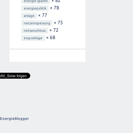
× 82
energie sparen
× 78
energiepolitik
× 77
anlage
× 75
netzeinspeisung
× 72
netzanschluss
× 68
eeg-umlage