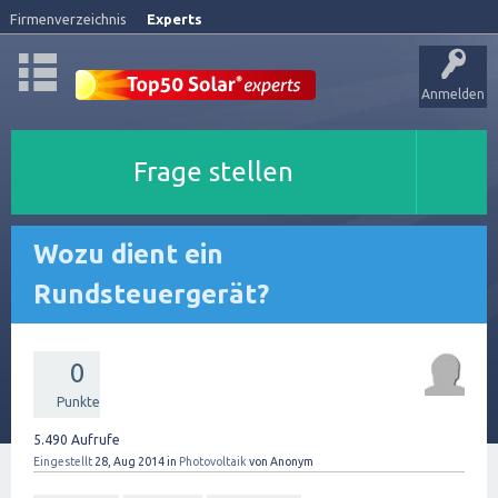
Firmenverzeichnis
Experts
Anmelden
Frage stellen
Wozu dient ein
Rundsteuergerät?
0
Punkte
5.490
Aufrufe
Eingestellt
28, Aug 2014
in
Photovoltaik
von
Anonym