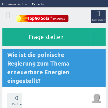
Firmenverzeichnis
Experts
Anmelden
Frage stellen
Wie ist die polnische
Regierung zum Thema
erneuerbare Energien
eingestellt?
0
Punkte