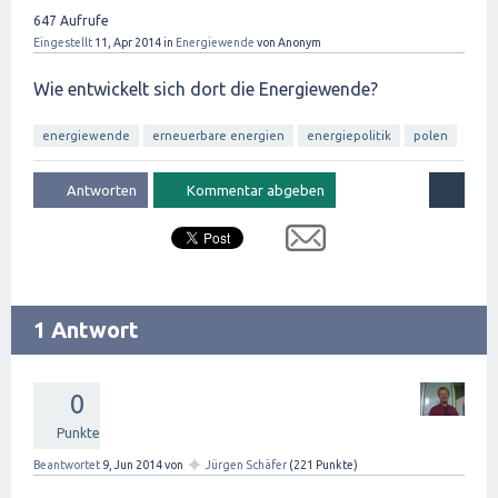
647
Aufrufe
Eingestellt
11, Apr 2014
in
Energiewende
von
Anonym
Wie entwickelt sich dort die Energiewende?
energiewende
erneuerbare energien
energiepolitik
polen
1 Antwort
0
Punkte
✦
Beantwortet
9, Jun 2014
von
Jürgen Schäfer
(
221
Punkte)