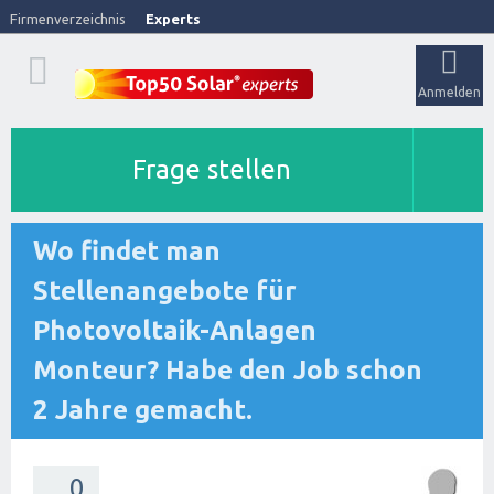
Firmenverzeichnis
Experts
Anmelden
Frage stellen
Wo findet man
Stellenangebote für
Photovoltaik-Anlagen
Monteur? Habe den Job schon
2 Jahre gemacht.
0