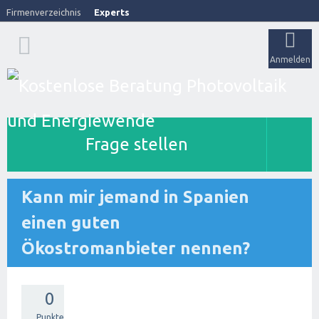
Firmenverzeichnis
Experts
Anmelden
Frage stellen
Kann mir jemand in Spanien
einen guten
Ökostromanbieter nennen?
0
Punkte