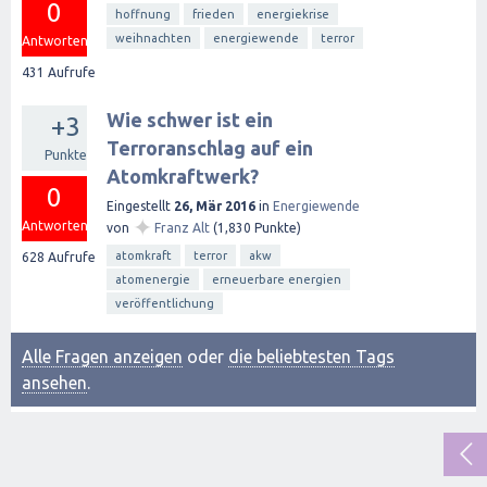
0
hoffnung
frieden
energiekrise
weihnachten
energiewende
terror
Antworten
431
Aufrufe
Wie schwer ist ein
+3
Terroranschlag auf ein
Punkte
Atomkraftwerk?
0
Eingestellt
26, Mär 2016
in
Energiewende
✦
Antworten
von
Franz Alt
(
1,830
Punkte)
atomkraft
terror
akw
628
Aufrufe
atomenergie
erneuerbare energien
veröffentlichung
Alle Fragen anzeigen
oder
die beliebtesten Tags
ansehen
.