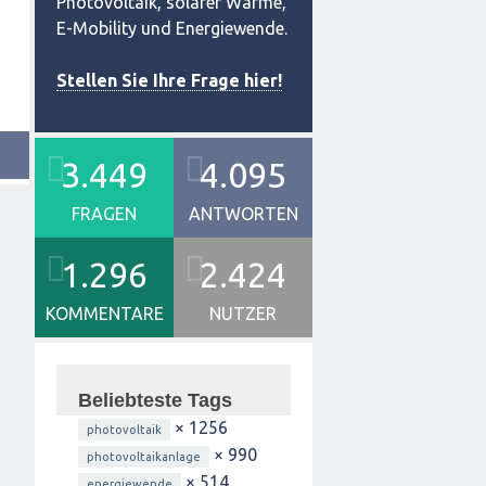
Photovoltaik, solarer Wärme,
E-Mobility und Energiewende.
Stellen Sie Ihre Frage hier!
3.449
4.095
FRAGEN
ANTWORTEN
1.296
2.424
KOMMENTARE
NUTZER
Beliebteste Tags
× 1256
photovoltaik
× 990
photovoltaikanlage
× 514
energiewende