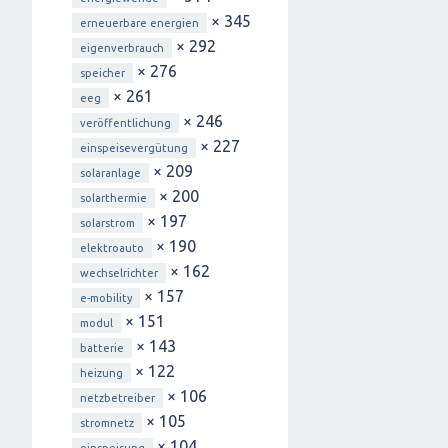
× 345
erneuerbare energien
× 292
eigenverbrauch
× 276
speicher
× 261
eeg
× 246
veröffentlichung
× 227
einspeisevergütung
× 209
solaranlage
× 200
solarthermie
× 197
solarstrom
× 190
elektroauto
× 162
wechselrichter
× 157
e-mobility
× 151
modul
× 143
batterie
× 122
heizung
× 106
netzbetreiber
× 105
stromnetz
× 104