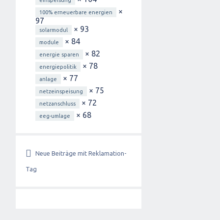
einspeisung
×
100% erneuerbare energien
97
× 93
solarmodul
× 84
module
× 82
energie sparen
× 78
energiepolitik
× 77
anlage
× 75
netzeinspeisung
× 72
netzanschluss
× 68
eeg-umlage
Neue Beiträge mit Reklamation-
Tag