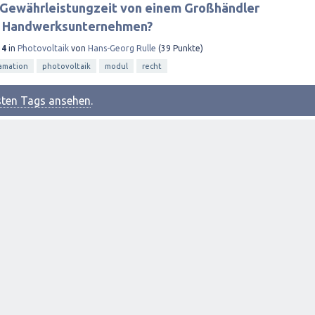
e Gewährleistungzeit von einem Großhändler
 Handwerksunternehmen?
14
in
Photovoltaik
von
Hans-Georg Rulle
(
39
Punkte)
amation
photovoltaik
modul
recht
esten Tags ansehen
.