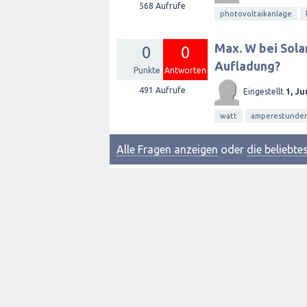
568
Aufrufe
photovoltaikanlage
Max. W bei Sola
0
0
Aufladung?
Punkte
Antworten
491
Aufrufe
Eingestellt
1, Ju
watt
amperestunde
Alle Fragen anzeigen
oder
die beliebt