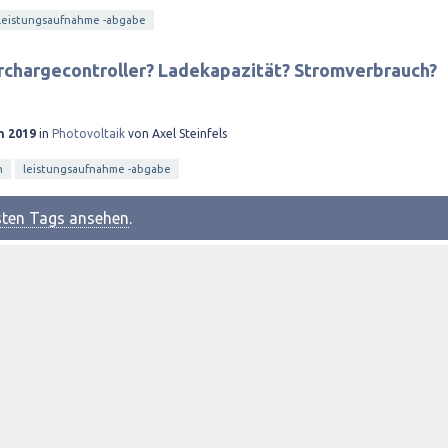
leistungsaufnahme -abgabe
rchargecontroller? Ladekapazität? Stromverbrauch?
n 2019
in
Photovoltaik
von
Axel Steinfels
n
leistungsaufnahme -abgabe
esten Tags ansehen
.