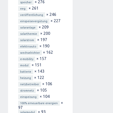
× 276
speicher
× 261
eeg
× 246
veröffentlichung
× 227
einspeisevergütung
× 209
solaranlage
× 200
solarthermie
× 197
solarstrom
× 190
elektroauto
× 162
wechselrichter
× 157
e-mobility
× 151
modul
× 143
batterie
× 122
heizung
× 106
netzbetreiber
× 105
stromnetz
× 104
einspeisung
×
100% erneuerbare energien
97
× 93
solarmodul