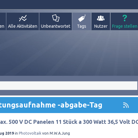
gen
Alle Aktivitäten
Unbeantwortet
Tags
Nutzer
Frage stellen
istungsaufnahme -abgabe-Tag
ax. 500 V DC Panelen 11 Stück a 300 Watt 36,5 Volt D
Aug 2019
in
Photovoltaik
von
M.W.A.Jung