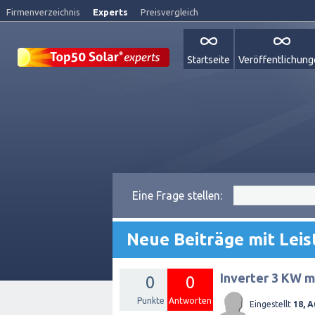
Firmenverzeichnis
Experts
Preisvergleich
Startseite
Veröffentlichun
Eine Frage stellen:
Neue Beiträge mit Le
Inverter 3 KW m
0
0
Punkte
Antworten
Eingestellt
18, 