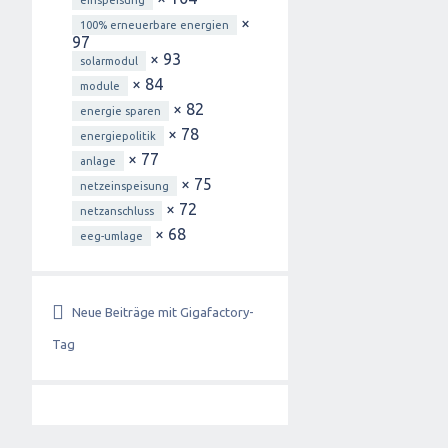
einspeisung
×
100% erneuerbare energien
97
× 93
solarmodul
× 84
module
× 82
energie sparen
× 78
energiepolitik
× 77
anlage
× 75
netzeinspeisung
× 72
netzanschluss
× 68
eeg-umlage
Neue Beiträge mit Gigafactory-
Tag