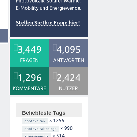
Photovoltaik, solarer Wärme,
E-Mobility und Energiewende.
Stellen Sie Ihre Frage hier!
3,449
4,095
FRAGEN
ANTWORTEN
1,296
2,424
KOMMENTARE
NUTZER
Beliebteste Tags
× 1256
photovoltaik
× 990
photovoltaikanlage
× 514
energiewende