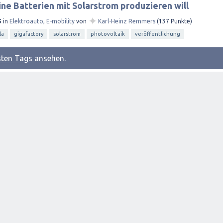
ne Batterien mit Solarstrom produzieren will
✦
5
in
Elektroauto, E-mobility
von
Karl-Heinz Remmers
(
137
Punkte)
la
gigafactory
solarstrom
photovoltaik
veröffentlichung
esten Tags ansehen
.