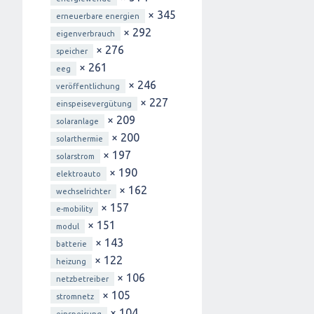
× 345
erneuerbare energien
× 292
eigenverbrauch
× 276
speicher
× 261
eeg
× 246
veröffentlichung
× 227
einspeisevergütung
× 209
solaranlage
× 200
solarthermie
× 197
solarstrom
× 190
elektroauto
× 162
wechselrichter
× 157
e-mobility
× 151
modul
× 143
batterie
× 122
heizung
× 106
netzbetreiber
× 105
stromnetz
× 104