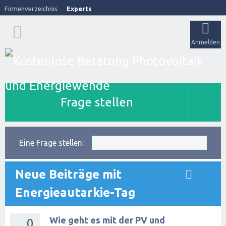
Firmenverzeichnis
Experts
Anmelden
Frage stellen
Eine Frage stellen:
Neue Beiträge mit
Energieautarkie-Tag
Wie geht es mit der PV und
0