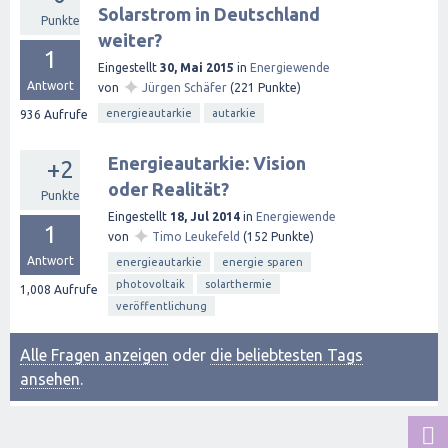
Solarstrom in Deutschland
Punkte
weiter?
1
Eingestellt
30, Mai 2015
in
Energiewende
✦
Antwort
von
Jürgen Schäfer
(
221
Punkte)
energieautarkie
autarkie
936
Aufrufe
Energieautarkie: Vision
+2
oder Realität?
Punkte
Eingestellt
18, Jul 2014
in
Energiewende
1
✦
von
Timo Leukefeld
(
152
Punkte)
Antwort
energieautarkie
energie sparen
photovoltaik
solarthermie
1,008
Aufrufe
veröffentlichung
Alle Fragen anzeigen
oder
die beliebtesten Tags
ansehen
.