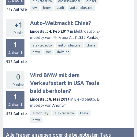
Antwort
elektroauto
dieselskandal
diesel
vw
bmw
audi
autoindustrie
772
Aufrufe
Auto-Weltmacht China?
+1
Eingestellt
4, Feb 2017
in
Elektroauto, E-
Punkt
✦
mobility
von
Franz Alt
(
1,830
Punkte)
1
elektroauto
autoindustrie
china
bmw
vw
daimler
Antwort
935
Aufrufe
Wird BMW mit dem
0
Verkaufsstart in USA Tesla
Punkte
bald überholen?
1
Eingestellt
8, Mai 2014
in
Elektroauto, E-
Antwort
mobility
von
Anonym
e-mobility
elektroauto
tesla
573
Aufrufe
bmw
Alle Fragen anzeigen
oder
die beliebtesten Tags