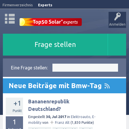
Firmenverzeichnis
Experts
Anmelden
Frage stellen
Eine Frage stellen:
Neue Beiträge mit Bmw-Tag
Bananenrepublik
+1
Deutschland?
Punkt
Eingestellt
30, Jul 2017
in
Elektroauto, E-
1
✦
mobility
von
Franz Alt
(
1,830
Punkte)