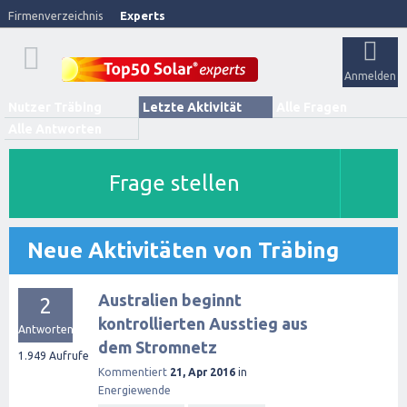
Firmenverzeichnis
Experts
Anmelden
Nutzer Träbing
Letzte Aktivität
Alle Fragen
Alle Antworten
Frage stellen
Neue Aktivitäten von Träbing
Australien beginnt
2
kontrollierten Ausstieg aus
Antworten
dem Stromnetz
1.949
Aufrufe
Kommentiert
21, Apr 2016
in
Energiewende