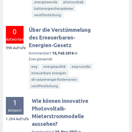
energiewende
photovoltaik
batteriespeichersysteme
veröffentlichung
Über die Verstümmelung
0
des Erneuerbaren-
Antworten
Energien-Gesetz
998
Aufrufe
Kommentiert
10, Feb 2016
in
Energiewende
eeg
energiepolitik
eeg-novelle
erneuerbare energien
sfv-solarenergie-förderverein
veröffentlichung
Wie können innovative
1
Photovoltaik-
Antwort
Mieterstrommodelle
1.264
Aufrufe
aussehen?
Kommentiert
30, Nov 2015
in