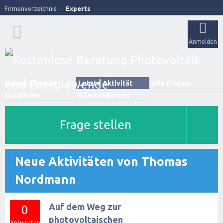
Firmenverzeichnis
Experts
Anmelden
Nutzer Thomas
Letzte Aktivität
Alle Fragen
Nordmann
Alle Antworten
Frage stellen
Neue Aktivitäten von Thomas
Nordmann
Auf dem Weg zur
0
photovoltaischen
Antworten