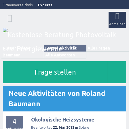
Firmenverzeichnis
Experts
Anmelden
Nutzer Roland
Letzte Aktivität
Alle Fragen
Baumann
Alle Antworten
Frage stellen
Neue Aktivitäten von Roland
Baumann
Ökologische Heizsysteme
4
Beantwortet
22, Mai 2012
in
Solare
Antworten