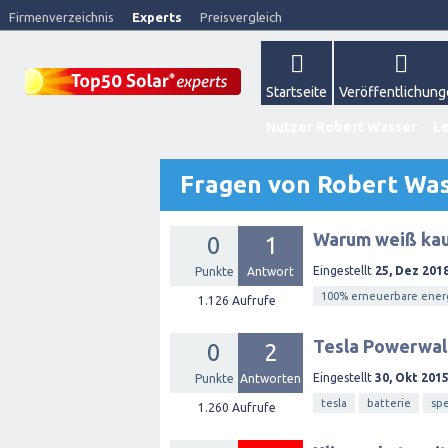
Firmenverzeichnis
Experts
Preisvergleich
Startseite
Veröffentlichun
Nutzer Robert Wasser
Le
Fragen von Robert Wa
Warum weiß kau
0
1
Eingestellt
25, Dez 201
Punkte
Antwort
100% erneuerbare ener
1.126
Aufrufe
Tesla Powerwall
0
2
Eingestellt
30, Okt 201
Punkte
Antworten
tesla
batterie
spe
1.260
Aufrufe