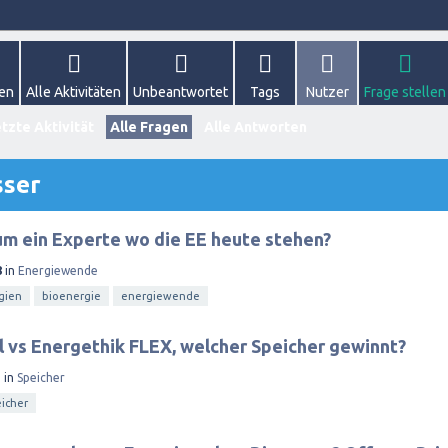
gen
Alle Aktivitäten
Unbeantwortet
Tags
Nutzer
Frage stellen
tzte Aktivität
Alle Fragen
Alle Antworten
sser
m ein Experte wo die EE heute stehen?
8
in
Energiewende
gien
bioenergie
energiewende
 vs Energethik FLEX, welcher Speicher gewinnt?
5
in
Speicher
icher