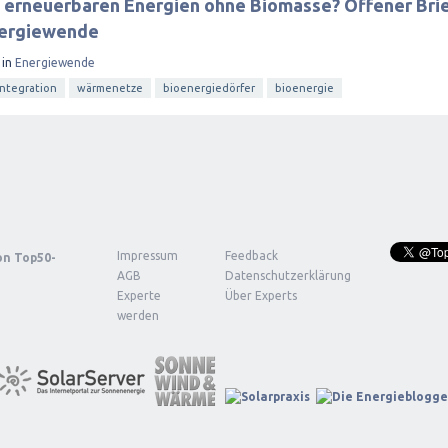
 erneuerbaren Energien ohne Biomasse? Offener Bri
nergiewende
in
Energiewende
integration
wärmenetze
bioenergiedörfer
bioenergie
Impressum
Feedback
von
Top50-
AGB
Datenschutzerklärung
Experte
Über Experts
werden