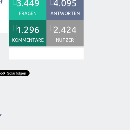
3.449
4.095
ef
FRAGEN
ANTWORTEN
1.296
2.424
KOMMENTARE
NUTZER