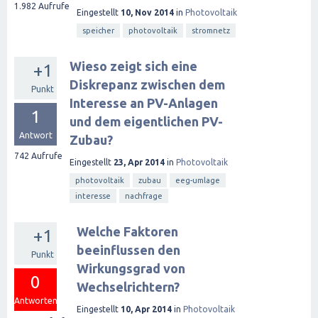
1.982
Aufrufe
Eingestellt
10, Nov 2014
in
Photovoltaik
speicher
photovoltaik
stromnetz
Wieso zeigt sich eine
+1
Diskrepanz zwischen dem
Punkt
Interesse an PV-Anlagen
1
und dem eigentlichen PV-
Antwort
Zubau?
742
Aufrufe
Eingestellt
23, Apr 2014
in
Photovoltaik
photovoltaik
zubau
eeg-umlage
interesse
nachfrage
Welche Faktoren
+1
beeinflussen den
Punkt
Wirkungsgrad von
0
Wechselrichtern?
Antworten
Eingestellt
10, Apr 2014
in
Photovoltaik