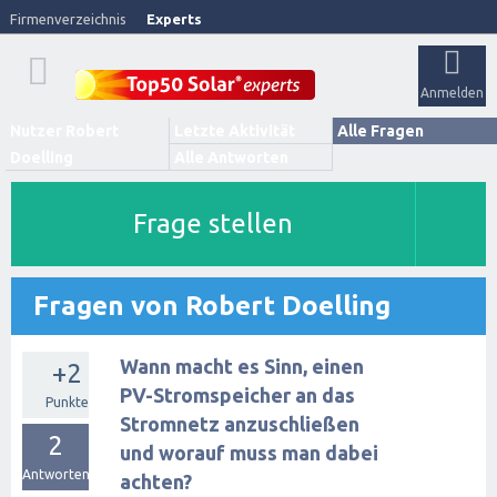
Firmenverzeichnis
Experts
Anmelden
Nutzer Robert
Letzte Aktivität
Alle Fragen
Doelling
Alle Antworten
Frage stellen
Fragen von Robert Doelling
Wann macht es Sinn, einen
+2
PV-Stromspeicher an das
Punkte
Stromnetz anzuschließen
2
und worauf muss man dabei
Antworten
achten?