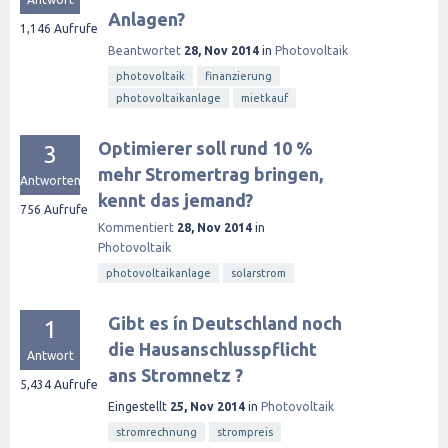
Anlagen?
1,146
Aufrufe
Beantwortet
28, Nov 2014
in
Photovoltaik
photovoltaik
finanzierung
photovoltaikanlage
mietkauf
Optimierer soll rund 10 %
3
mehr Stromertrag bringen,
Antworten
kennt das jemand?
756
Aufrufe
Kommentiert
28, Nov 2014
in
Photovoltaik
photovoltaikanlage
solarstrom
Gibt es ín Deutschland noch
1
die Hausanschlusspflicht
Antwort
ans Stromnetz ?
5,434
Aufrufe
Eingestellt
25, Nov 2014
in
Photovoltaik
stromrechnung
strompreis