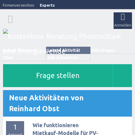
Firmenverzeichnis
Experts
Anmelden
Nutzer Reinhard
Letzte Aktivität
Alle Fragen
Obst
Alle Antworten
Frage stellen
Neue Aktivitäten von
Reinhard Obst
Wie funktionieren
1
Mietkauf-Modelle für PV-
Antwort