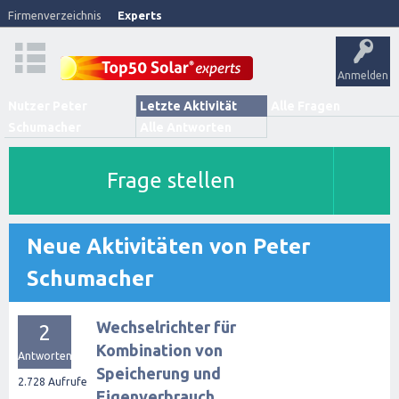
Firmenverzeichnis
Experts
Anmelden
Nutzer Peter
Letzte Aktivität
Alle Fragen
Schumacher
Alle Antworten
Frage stellen
Neue Aktivitäten von Peter
Schumacher
Wechselrichter für
2
Kombination von
Antworten
Speicherung und
2.728
Aufrufe
Eigenverbrauch