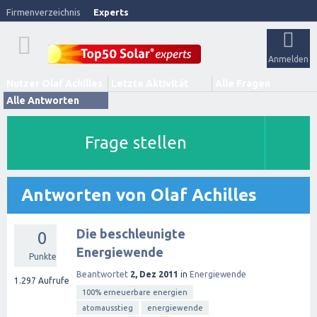
Firmenverzeichnis
Experts
Anmelden
Nutzer Olaf Achilles
Letzte Aktivität
Alle Fragen
Alle Antworten
Frage stellen
Antworten von Olaf Achilles
Die beschleunigte
0
Energiewende
Punkte
Beantwortet
2, Dez 2011
in
Energiewende
1.297
Aufrufe
100% erneuerbare energien
atomausstieg
energiewende