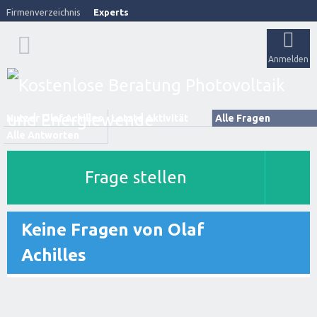
Firmenverzeichnis
Experts
Anmelden
Nutzer Olaf Achilles
Letzte Aktivität
Alle Fragen
Alle Antworten
Frage stellen
Keine Fragen von Olaf
Achilles