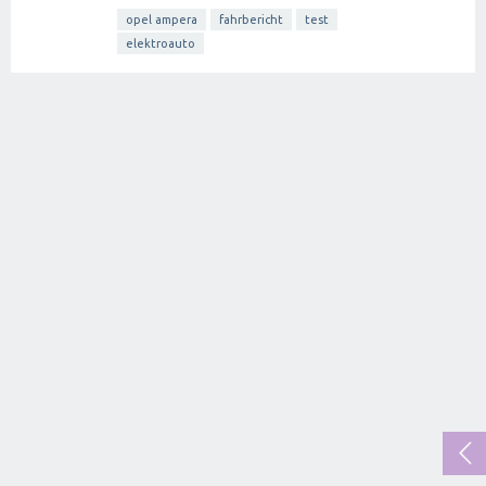
opel ampera
fahrbericht
test
elektroauto