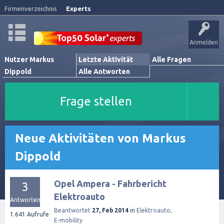
Firmenverzeichnis
Experts
Anmelden
Nutzer Markus
Letzte Aktivität
Alle Fragen
Dippold
Alle Antworten
Frage stellen
Neue Aktivitäten von Markus
Dippold
Opel Ampera - Fahrbericht
3
Elektroauto
Antworten
Beantwortet
27, Feb 2014
in
Elektroauto,
1.641
Aufrufe
E-mobility