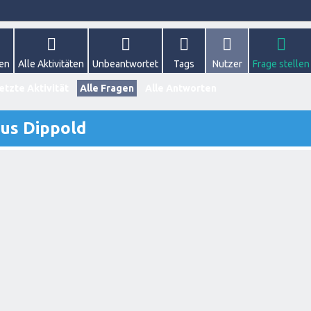
gen
Alle Aktivitäten
Unbeantwortet
Tags
Nutzer
Frage stellen
etzte Aktivität
Alle Fragen
Alle Antworten
us Dippold