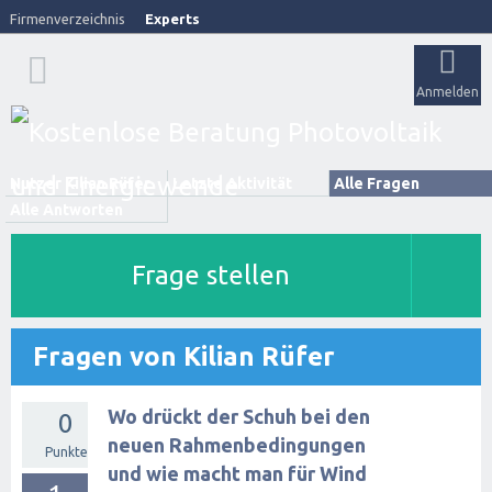
Firmenverzeichnis
Experts
Anmelden
Nutzer Kilian Rüfer
Letzte Aktivität
Alle Fragen
Alle Antworten
Frage stellen
Fragen von Kilian Rüfer
Wo drückt der Schuh bei den
0
neuen Rahmenbedingungen
Punkte
und wie macht man für Wind