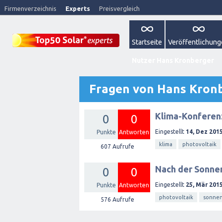
Firmenverzeichnis
Experts
Preisvergleich
Startseite
Veröffentlichun
Nutzer Hans Kronberger
Fragen von Hans Kron
Klima-Konferen
0
0
Eingestellt
14, Dez 201
Punkte
Antworten
klima
photovoltaik
607
Aufrufe
Nach der Sonnen
0
0
Eingestellt
25, Mär 201
Punkte
Antworten
photovoltaik
sonnen
576
Aufrufe