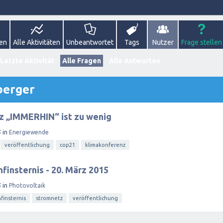
gen
Alle Aktivitäten
Unbeantwortet
Tags
Nutzer
Frage stellen
Letzte Aktivität
Alle Fragen
Alle Antworten
berger
z „IMMERHIN“ ist zu wenig
5
in
Energiewende
veröffentlichung
cop21
klimakonferenz
finsternis - 20. März 2015
5
in
Photovoltaik
finsternis
stromnetz
veröffentlichung