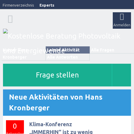
Firmenverzeichnis
Experts
Anmelden
Nutzer Hans
Letzte Aktivität
Alle Fragen
Kronberger
Alle Antworten
Frage stellen
Neue Aktivitäten von Hans
Kronberger
Klima-Konferenz
0
„IMMERHIN“ ist zu wenig
Antworten