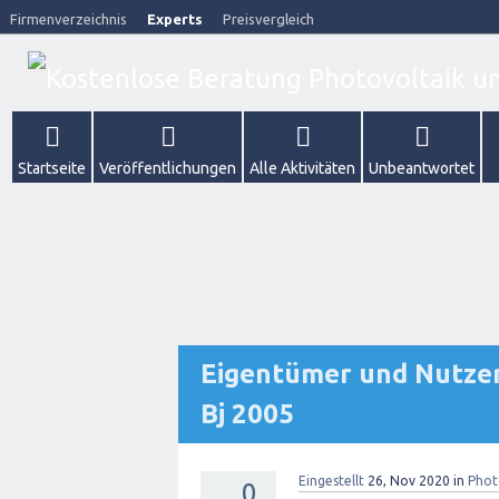
Firmenverzeichnis
Experts
Preisvergleich
Startseite
Veröffentlichungen
Alle Aktivitäten
Unbeantwortet
Eigentümer und Nutzer
Bj 2005
Eingestellt
26, Nov 2020
in
Phot
0