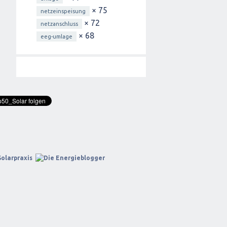
× 75
netzeinspeisung
× 72
netzanschluss
× 68
eeg-umlage