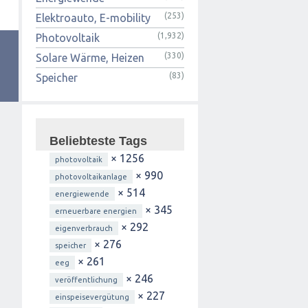
(253)
Elektroauto, E-mobility
(1,932)
Photovoltaik
(330)
Solare Wärme, Heizen
(83)
Speicher
Beliebteste Tags
× 1256
photovoltaik
× 990
photovoltaikanlage
× 514
energiewende
× 345
erneuerbare energien
× 292
eigenverbrauch
× 276
speicher
× 261
eeg
× 246
veröffentlichung
× 227
einspeisevergütung