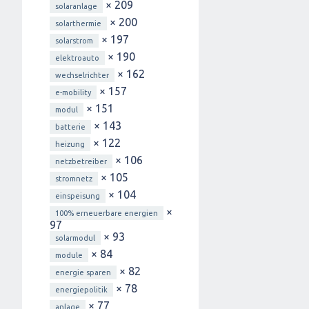
× 209
solaranlage
× 200
solarthermie
× 197
solarstrom
× 190
elektroauto
× 162
wechselrichter
× 157
e-mobility
× 151
modul
× 143
batterie
× 122
heizung
× 106
netzbetreiber
× 105
stromnetz
× 104
einspeisung
×
100% erneuerbare energien
97
× 93
solarmodul
× 84
module
× 82
energie sparen
× 78
energiepolitik
× 77
anlage