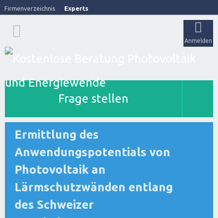
Firmenverzeichnis
Experts
Anmelden
Frage stellen
Ermittlung des
Anwendungspotentials von
Photovoltaik an
Lärmschutzwänden entlang
des Schweizer