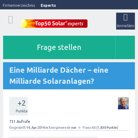
Firmenverzeichnis
Experts
Anmelden
Frage stellen
Eine Milliarde Dächer – eine
Milliarde Solaranlagen?
+2
Punkte
731
Aufrufe
✦
Eingestellt
14, Apr 2014
in
Energiewende
von
Franz Alt
(
1,830
Punkte)