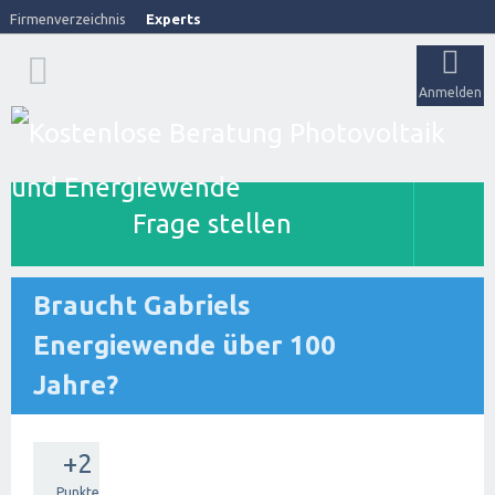
Firmenverzeichnis
Experts
Anmelden
Frage stellen
Braucht Gabriels
Energiewende über 100
Jahre?
+2
Punkte