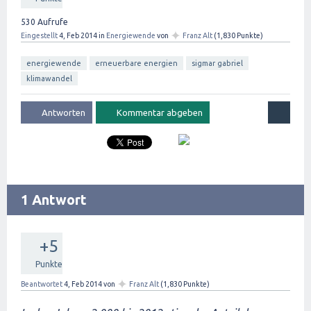
530
Aufrufe
✦
Eingestellt
4, Feb 2014
in
Energiewende
von
Franz Alt
(
1,830
Punkte)
energiewende
erneuerbare energien
sigmar gabriel
klimawandel
1 Antwort
+5
Punkte
✦
Beantwortet
4, Feb 2014
von
Franz Alt
(
1,830
Punkte)