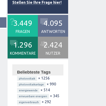
Stellen Sie Ihre Frage hier!
3.449
4.095
FRAGEN
ANTWORTEN
1.296
2.424
KOMMENTARE
NUTZER
Beliebteste Tags
× 1256
photovoltaik
× 990
photovoltaikanlage
× 514
energiewende
× 345
erneuerbare energien
× 292
eigenverbrauch