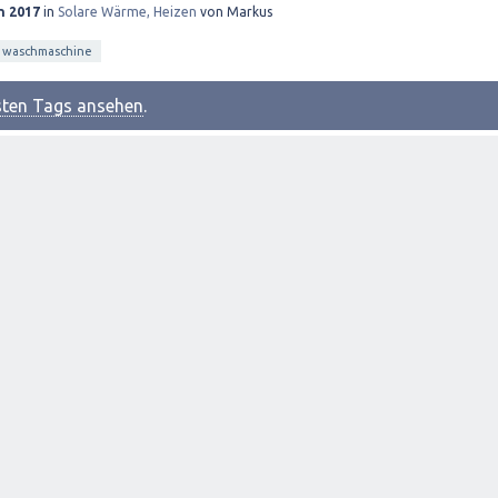
n 2017
in
Solare Wärme, Heizen
von
Markus
waschmaschine
esten Tags ansehen
.