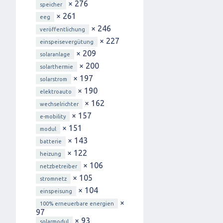
× 276
speicher
× 261
eeg
× 246
veröffentlichung
× 227
einspeisevergütung
× 209
solaranlage
× 200
solarthermie
× 197
solarstrom
× 190
elektroauto
× 162
wechselrichter
× 157
e-mobility
× 151
modul
× 143
batterie
× 122
heizung
× 106
netzbetreiber
× 105
stromnetz
× 104
einspeisung
×
100% erneuerbare energien
97
× 93
solarmodul