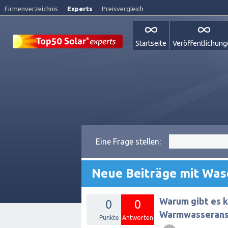
Firmenverzeichnis
Experts
Preisvergleich
Startseite
Veröffentlichun
Eine Frage stellen:
Neue Beiträge mit Wa
Warum gibt es k
0
0
Warmwasseransc
Punkte
Antworten