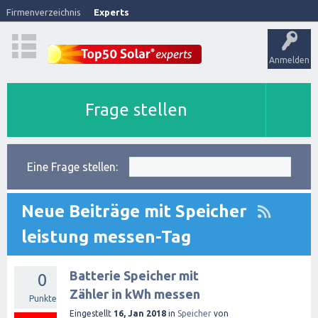
Firmenverzeichnis
Experts
Anmelden
Frage stellen
Eine Frage stellen:
Neue Beiträge mit Speicher
leistung messen-Tag
Batterie Speicher mit
0
Zähler in kWh messen
Punkte
Eingestellt
16, Jan 2018
in
Speicher
von