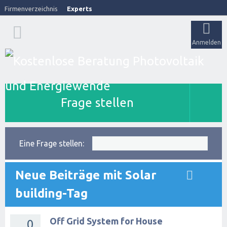
Firmenverzeichnis
Experts
Anmelden
Frage stellen
Eine Frage stellen:
Neue Beiträge mit Solar
building-Tag
Off Grid System for House
0