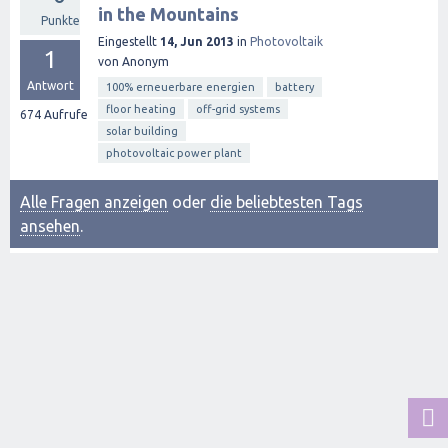
in the Mountains
Punkte
Eingestellt
14, Jun 2013
in
Photovoltaik
1
von
Anonym
Antwort
100% erneuerbare energien
battery
floor heating
off-grid systems
674
Aufrufe
solar building
photovoltaic power plant
Alle Fragen anzeigen
oder
die beliebtesten Tags
ansehen
.