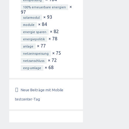
einspeisung
×
100% erneuerbare energien
97
× 93
solarmodul
× 84
module
× 82
energie sparen
× 78
energiepolitik
× 77
anlage
× 75
netzeinspeisung
× 72
netzanschluss
× 68
eeg-umlage
Neue Beiträge mit Mobile
testcenter-Tag