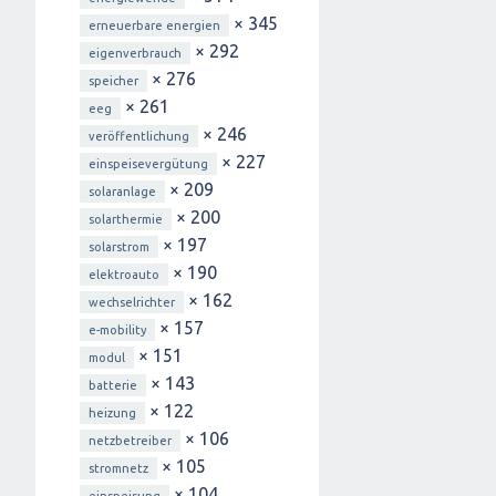
× 345
erneuerbare energien
× 292
eigenverbrauch
× 276
speicher
× 261
eeg
× 246
veröffentlichung
× 227
einspeisevergütung
× 209
solaranlage
× 200
solarthermie
× 197
solarstrom
× 190
elektroauto
× 162
wechselrichter
× 157
e-mobility
× 151
modul
× 143
batterie
× 122
heizung
× 106
netzbetreiber
× 105
stromnetz
× 104