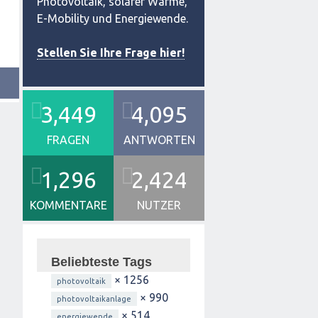
Photovoltaik, solarer Wärme,
E-Mobility und Energiewende.
Stellen Sie Ihre Frage hier!
3,449
4,095
FRAGEN
ANTWORTEN
1,296
2,424
KOMMENTARE
NUTZER
Beliebteste Tags
× 1256
photovoltaik
× 990
photovoltaikanlage
× 514
energiewende