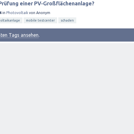
Prüfung einer PV-Großflächenanlage?
4
in
Photovoltaik
von
Anonym
oltaikanlage
mobile testcenter
schaden
esten Tags ansehen
.