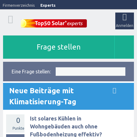
Firmenverzeichnis
Experts
Anmelden
Frage stellen
Eine Frage stellen:
Neue Beiträge mit
Klimatisierung-Tag
Ist solares Kühlen in
0
Wohngebäuden auch ohne
Punkte
Fußbodenheizung effektiv?