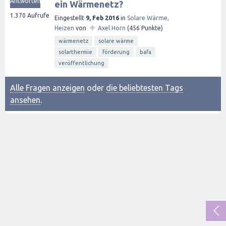
Antworten
ein Wärmenetz?
1.370
Aufrufe
Eingestellt
9, Feb 2016
in
Solare Wärme,
✦
Heizen
von
Axel Horn
(
456
Punkte)
wärmenetz
solare wärme
solarthermie
förderung
bafa
veröffentlichung
Alle Fragen anzeigen
oder
die beliebtesten Tags
ansehen
.