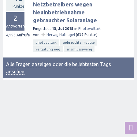
Netzbetreibers wegen
Punkte
Neuinbetriebnahme
2
gebrauchter Solaranlage
Antworten
Eingestellt
13, Jul 2015
in
Photovoltaik
✦
von
Herwig Hufnagel
(
639
Punkte)
4,195
Aufrufe
photovoltaik
gebrauchte module
vergütung eeg
anschlusszwang
Alle Fragen anzeigen
oder
die beliebtesten Tags
ansehen
.