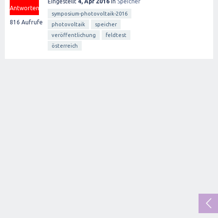
Eingestellt
4, Apr 2016
in
Speicher
Antworten
symposium-photovoltaik-2016
816
Aufrufe
photovoltaik
speicher
veröffentlichung
feldtest
österreich