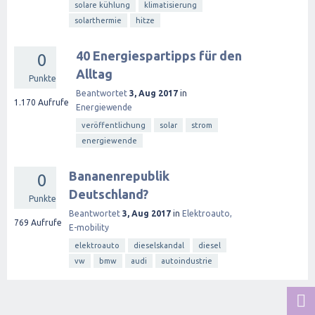
solare kühlung
klimatisierung
solarthermie
hitze
40 Energiespartipps für den
0
Alltag
Punkte
Beantwortet
3, Aug 2017
in
1.170
Aufrufe
Energiewende
veröffentlichung
solar
strom
energiewende
Bananenrepublik
0
Deutschland?
Punkte
Beantwortet
3, Aug 2017
in
Elektroauto,
769
Aufrufe
E-mobility
elektroauto
dieselskandal
diesel
vw
bmw
audi
autoindustrie