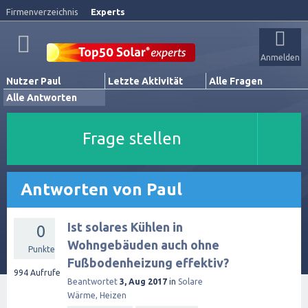
Firmenverzeichnis
Experts
Anmelden
Nutzer Paul
Letzte Aktivität
Alle Fragen
Alle Antworten
Frage stellen
Antworten von Paul
Ist solares Kühlen in
0
Wohngebäuden auch ohne
Punkte
Fußbodenheizung effektiv?
994
Aufrufe
Beantwortet
3, Aug 2017
in
Solare
Wärme, Heizen