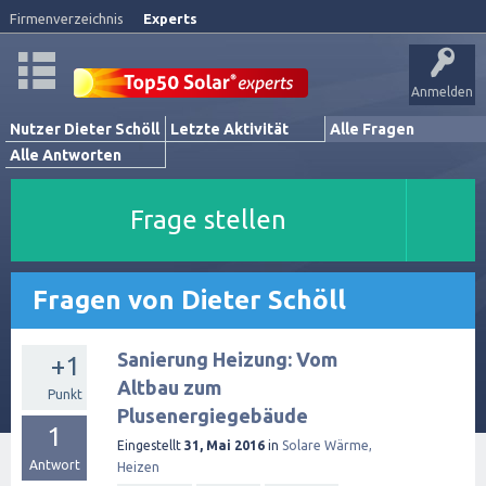
Firmenverzeichnis
Experts
Anmelden
Nutzer Dieter Schöll
Letzte Aktivität
Alle Fragen
Alle Antworten
Frage stellen
Fragen von Dieter Schöll
Sanierung Heizung: Vom
+1
Altbau zum
Punkt
Plusenergiegebäude
1
Eingestellt
31, Mai 2016
in
Solare Wärme,
Antwort
Heizen