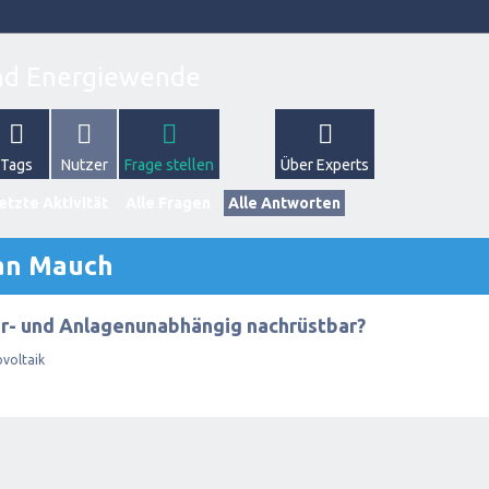
Tags
Nutzer
Frage stellen
Über Experts
etzte Aktivität
Alle Fragen
Alle Antworten
ian Mauch
er- und Anlagenunabhängig nachrüstbar?
voltaik