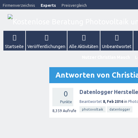
Firmenverzeichnis
Experts
Preisvergleich
Startseite
Veröffentlichungen
Alle Aktivitäten
Unbeantwortet
Nutzer Christian Mauch
L
Antworten von Christ
Datenlogger Herstell
0
Beantwortet
8, Feb 2016
in
Photo
Punkte
photovoltaik
datenlogger
8,359
Aufrufe