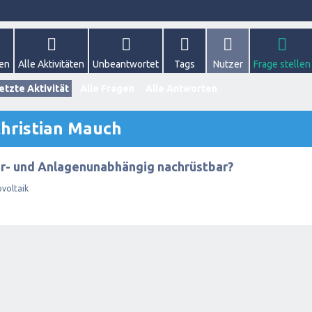
gen
Alle Aktivitäten
Unbeantwortet
Tags
Nutzer
Frage stellen
etzte Aktivität
Alle Fragen
Alle Antworten
Christian Mauch
er- und Anlagenunabhängig nachrüstbar?
voltaik