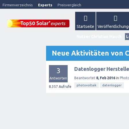
Firmenverzeichnis
Experts
Preisvergleich
Startseite
Veröffentlichun
Nutzer Christian Mauch
L
Neue Aktivitäten von 
Datenlogger Herstell
3
Beantwortet
8, Feb 2016
in
Photo
Antworten
photovoltaik
datenlogger
8.357
Aufrufe