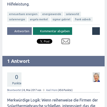
Hilfeleistung.
erneuerbare energien
energiewende
solarworld
solarenergie
angela merkel
sigmar gabriel
frank asbeck
1 Antwort
0
Punkte
✦
Beantwortet
24, Mai 2017
von
Axel Horn
(
456
Punkte)
Merkwürdige Logik: Wenn reihenweise die Firmen der
Solarthermiebranche schließen, interessiert das die