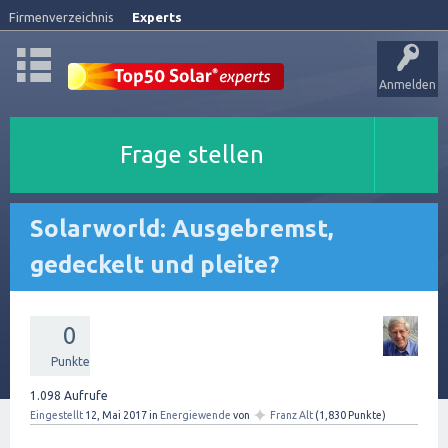
Firmenverzeichnis
Experts
Anmelden
Frage stellen
Solarworld: Ausgebremst,
gedeckelt und pleite?
0
Punkte
1.098
Aufrufe
✦
Eingestellt
12, Mai 2017
in
Energiewende
von
Franz Alt
(
1,830
Punkte)