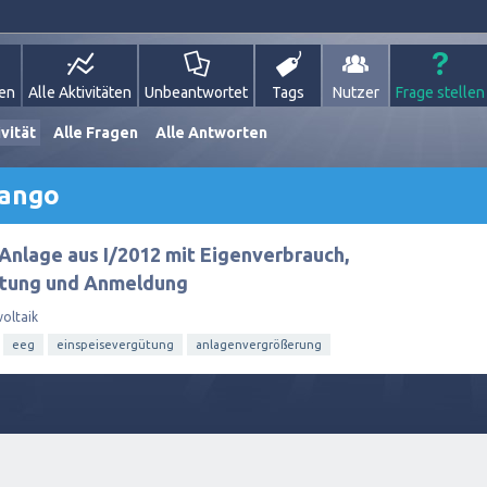
gen
Alle Aktivitäten
Unbeantwortet
Tags
Nutzer
Frage stellen
vität
Alle Fragen
Alle Antworten
tango
Anlage aus I/2012 mit Eigenverbrauch,
ütung und Anmeldung
oltaik
eeg
einspeisevergütung
anlagenvergrößerung