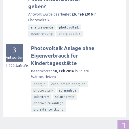
geben?
Antwort wurde bearbeitet
26, Feb 2016
in
Photovoltaik
energiewende
photovoltaik
ausschreibung
energiepolitik
Photovoltaik Anlage ohne
3
Eigenverbrauch für
Antworten
Kindertagesstätte
1.920
Aufrufe
Beantwortet
10, Feb 2016
in
Solare
Wärme, Heizen
energie
erneuerbare energien
photovoltaik
solaranlage
solarstrom
solarthermie
photovoltaikanlage
projektentwicklung