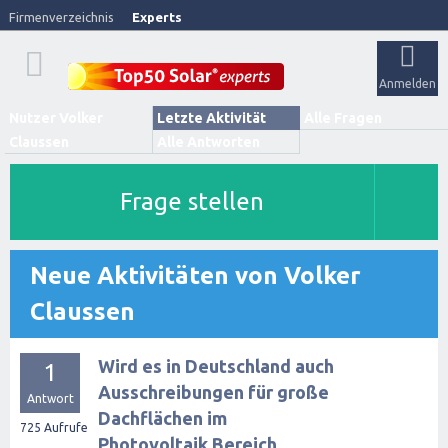
Firmenverzeichnis
Experts
Anmelden
Nutzer Volker
Letzte Aktivität
Alle Fragen
Claussen
Alle Antworten
Frage stellen
Neue Aktivitäten von Volker
Claussen
Wird es in Deutschland auch
1
Ausschreibungen für große
Antwort
Dachflächen im
725
Aufrufe
Photovoltaik Bereich