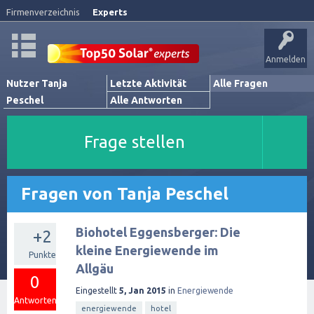
Firmenverzeichnis
Experts
Anmelden
Nutzer Tanja
Letzte Aktivität
Alle Fragen
Peschel
Alle Antworten
Frage stellen
Fragen von Tanja Peschel
Biohotel Eggensberger: Die
+2
kleine Energiewende im
Punkte
Allgäu
0
Eingestellt
5, Jan 2015
in
Energiewende
Antworten
energiewende
hotel