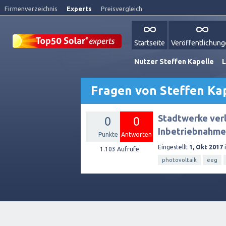
Firmenverzeichnis
Experts
Preisvergleich
Startseite
Veröffentlichun
Nutzer Steffen Kapelle
L
Fragen von Steffen Ka
Stadtwerke verl
0
0
Inbetriebnahme
Punkte
Antworten
Eingestellt
1, Okt 2017
1.103
Aufrufe
photovoltaik
eeg