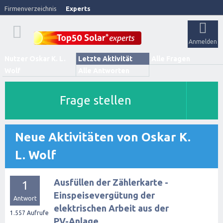
Firmenverzeichnis
Experts
Anmelden
Nutzer Oskar K. L.
Letzte Aktivität
Alle Fragen
Wolf
Alle Antworten
Frage stellen
Neue Aktivitäten von Oskar K.
L. Wolf
Ausfüllen der Zählerkarte -
1
Einspeisevergütung der
Antwort
elektrischen Arbeit aus der
1.557
Aufrufe
PV-Anlage